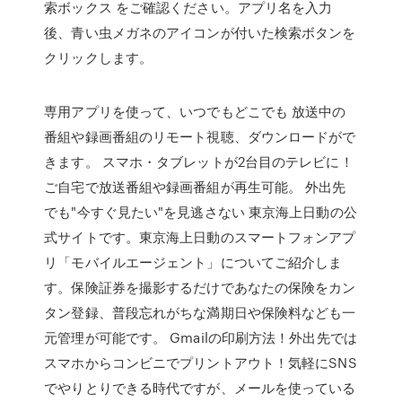
索ボックス をご確認ください。アプリ名を入力
後、青い虫メガネのアイコンが付いた検索ボタンを
クリックします。
専用アプリを使って、いつでもどこでも 放送中の
番組や録画番組のリモート視聴、ダウンロードがで
きます。 スマホ・タブレットが2台目のテレビに！
ご自宅で放送番組や録画番組が再生可能。 外出先
でも"今すぐ見たい"を見逃さない 東京海上日動の公
式サイトです。東京海上日動のスマートフォンアプ
リ「モバイルエージェント」についてご紹介しま
す。保険証券を撮影するだけであなたの保険をカン
タン登録、普段忘れがちな満期日や保険料なども一
元管理が可能です。 Gmailの印刷方法！外出先では
スマホからコンビニでプリントアウト！気軽にSNS
でやりとりできる時代ですが、メールを使っている