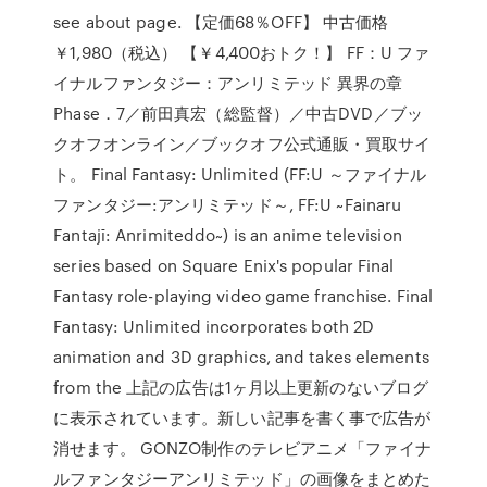
see about page. 【定価68％OFF】 中古価格
￥1,980（税込） 【￥4,400おトク！】 FF：U ファ
イナルファンタジー：アンリミテッド 異界の章
Phase．7／前田真宏（総監督）／中古DVD／ブッ
クオフオンライン／ブックオフ公式通販・買取サイ
ト。 Final Fantasy: Unlimited (FF:U ～ファイナル
ファンタジー:アンリミテッド～, FF:U ~Fainaru
Fantajī: Anrimiteddo~) is an anime television
series based on Square Enix's popular Final
Fantasy role-playing video game franchise. Final
Fantasy: Unlimited incorporates both 2D
animation and 3D graphics, and takes elements
from the 上記の広告は1ヶ月以上更新のないブログ
に表示されています。新しい記事を書く事で広告が
消せます。 GONZO制作のテレビアニメ「ファイナ
ルファンタジーアンリミテッド」の画像をまとめた