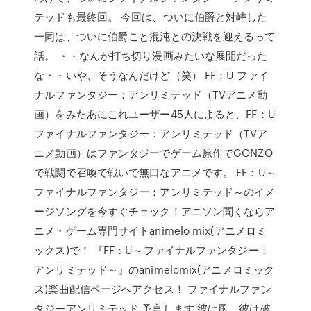
テッドも最終回。 今回は、ついに伯爵と対峙した
一同は、ついに伯爵こと混沌との決戦を迎えるって
話。 ・・なんか打ち切り漫画みたいな展開だった
な・・いや、そうなんだけど（笑） FF：U ファイ
ナルファンタジー：アンリミテッド（TVアニメ動
画）をみたあにこれユーザー45人によると、FF：U
ファイナルファンタジー：アンリミテッド（TVア
ニメ動画）はファンタジーでゲーム原作でGONZO
で戦闘で召喚で戦いで無口なアニメです。 FF：U～
ファイナルファンタジー：アンリミテッド～のイメ
ージソングを今すぐチェック！アニソン聞くならア
ニメ・ゲーム専門サイトanimelo mix(アニメロミ
ックス)で！ 『FF：U～ファイナルファンタジー：
アンリミテッド～』のanimelomix(アニメロミック
ス)楽曲配信ページへアクセス！ ファイナルファン
タジーアンリミテッド 予言します 彼は風、彼は破