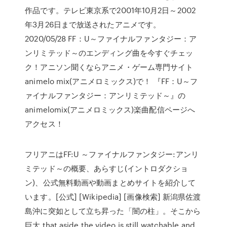
作品です。テレビ東京系で2001年10月2日～2002
年3月26日まで放送されたアニメです。
2020/05/28 FF：U～ファイナルファンタジー：ア
ンリミテッド～のエンディング曲を今すぐチェッ
ク！アニソン聞くならアニメ・ゲーム専門サイト
animelo mix(アニメロミックス)で！ 『FF：U～フ
ァイナルファンタジー：アンリミテッド～』の
animelomix(アニメロミックス)楽曲配信ページへ
アクセス！
フリアニはFF:U ～ファイナルファンタジー:アンリ
ミテッド～の概要、あらすじ(イントロダクショ
ン)、公式無料動画や動画まとめサイトを紹介して
います。[公式] [Wikipedia] [画像検索] 新潟県佐渡
島沖に突如として立ち昇った「闇の柱」。そこから
巨大 that aside the video is still watchable and