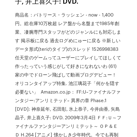
子, 井上喜久子: DVD.
商品名：パトリース・ラッシェン - now - 1,400
円。総在庫10万枚超 レア盤から名盤まで1985年創
業、凄腕専門スタッフがどのジャンルにも対応しま
す 掲示板に戻る 過去ログめにゅーに戻る ※新しい
データ形式(teriのタイプ)のスレッド 1526998383
任天堂のゲームってユーザーにプレイしてほしくて
作ったっていう感じがして好きになれないわ (61)
家の中でドローン飛ばして動画ブログデビュー！
オリコンタイアップ特集. 池江璃花子「何かを隠す
必要ない」 Amazon.co.jp： FF:U~ファイナルファ
ンタジー:アンリミテッド~ 異界の章 Phase.1
[DVD]: 神奈延年, 石田彰, 氷上恭子, 今井由香, 矢島
晶子, 井上喜久子: DVD. 2009年3月4日 ＦＦ:Ｕ～フ
ァイナルファンタジーアンリミテット～ ＯＰ＆Ｅ
Ｄ H.264 [アニメ] 懐かしき少年時代。今でも再制