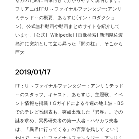
フリアニはFF:U ～ファイナルファンタジー:アンリ
ミテッド～の概要、あらすじ(イントロダクショ
ン)、公式無料動画や動画まとめサイトを紹介して
います。[公式] [Wikipedia] [画像検索] 新潟県佐渡
島沖に突如として立ち昇った「闇の柱」。そこから
巨大
2019/01/17
FF：U ～ファイナルファンタジー：アンリミテッド
～のスタッフ、キャスト、あらすじ、主題歌、イベ
ント情報を掲載！Gガイドによる今週の地上波・BS
でのテレビ番組表も。突如出現した『異界』。その
謎を求め、異界研究者の第一人者・ハヤカワ夫妻
は、「異界に行ってくる」の言葉を残して という
わけで、ついにファイナルファンタジー・アンリミ