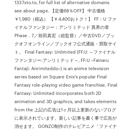
1337xto.to, for full list of alternative domains
see about page. 【定価68％OFF】 中古価格
￥1,980（税込） 【￥4,400おトク！】 FF：U ファ
イナルファンタジー：アンリミテッド 異界の章
Phase．7／前田真宏（総監督）／中古DVD／ブッ
クオフオンライン／ブックオフ公式通販・買取サイ
ト。 Final Fantasy: Unlimited (FF:U ～ファイナル
ファンタジー:アンリミテッド～, FF:U ~Fainaru
Fantajī: Anrimiteddo~) is an anime television
series based on Square Enix's popular Final
Fantasy role-playing video game franchise. Final
Fantasy: Unlimited incorporates both 2D
animation and 3D graphics, and takes elements
from the 上記の広告は1ヶ月以上更新のないブログ
に表示されています。新しい記事を書く事で広告が
消せます。 GONZO制作のテレビアニメ「ファイナ