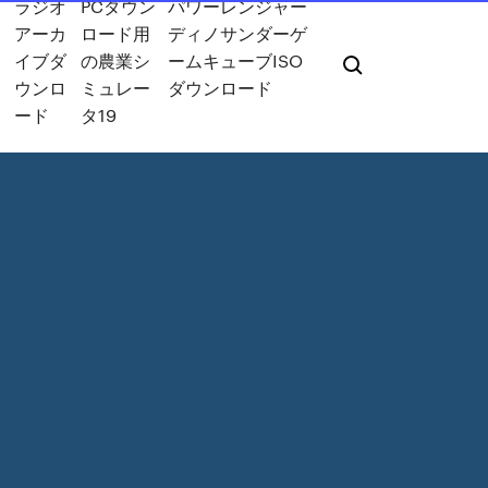
ラジオ
PCダウン
パワーレンジャー
アーカ
ロード用
ディノサンダーゲ
イブダ
の農業シ
ームキューブISO
ウンロ
ミュレー
ダウンロード
ード
タ19