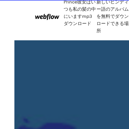
Prince彼女はい
新しいヒンディ
つも私の髪の中
ー語のアルバム
にいますmp3
を無料でダウン
ダウンロード
ロードできる場
所